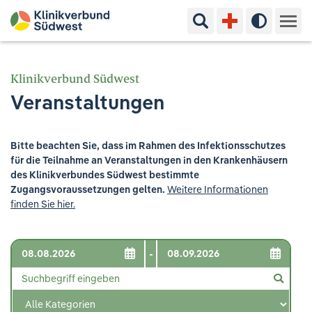
Suchbegriff eingeben
Hoher Kon
Kliniken & Experten
Klinikverbund Südwest
Veranstaltungen
Ihr Aufenthalt
Pflege & Beratung
Bitte beachten Sie, dass im Rahmen des Infektionsschutzes
für die Teilnahme an Veranstaltungen in den Krankenhäusern
Ausbildung & Studium
des Klinikverbundes Südwest bestimmte
Zugangsvoraussetzungen gelten.
Weitere Informationen
finden Sie hier.
Jobs & Karriere
Der Klinikverbund Südwest
-
Standorte & Kontakt
Aktuelles
Veranstaltungen