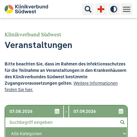
Suchbegriff eingeben
Hoher Kon
Kliniken & Experten
Klinikverbund Südwest
Veranstaltungen
Ihr Aufenthalt
Pflege & Beratung
Bitte beachten Sie, dass im Rahmen des Infektionsschutzes
für die Teilnahme an Veranstaltungen in den Krankenhäusern
Ausbildung & Studium
des Klinikverbundes Südwest bestimmte
Zugangsvoraussetzungen gelten.
Weitere Informationen
finden Sie hier.
Jobs & Karriere
Der Klinikverbund Südwest
-
Standorte & Kontakt
Aktuelles
Veranstaltungen