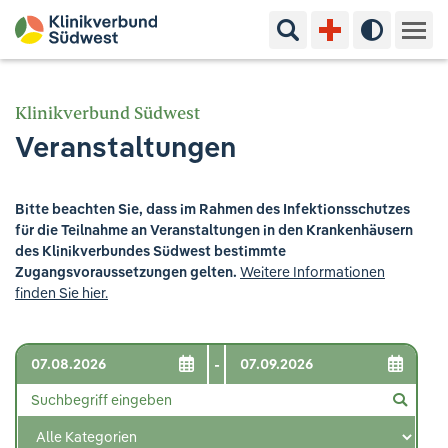
Suchbegriff eingeben
Hoher Kon
Kliniken & Experten
Klinikverbund Südwest
Veranstaltungen
Ihr Aufenthalt
Pflege & Beratung
Bitte beachten Sie, dass im Rahmen des Infektionsschutzes
für die Teilnahme an Veranstaltungen in den Krankenhäusern
Ausbildung & Studium
des Klinikverbundes Südwest bestimmte
Zugangsvoraussetzungen gelten.
Weitere Informationen
finden Sie hier.
Jobs & Karriere
Der Klinikverbund Südwest
-
Standorte & Kontakt
Aktuelles
Veranstaltungen