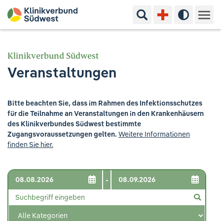
Suchbegriff eingeben
Hoher Kon
Kliniken & Experten
Klinikverbund Südwest
Veranstaltungen
Ihr Aufenthalt
Pflege & Beratung
Bitte beachten Sie, dass im Rahmen des Infektionsschutzes
für die Teilnahme an Veranstaltungen in den Krankenhäusern
Ausbildung & Studium
des Klinikverbundes Südwest bestimmte
Zugangsvoraussetzungen gelten.
Weitere Informationen
finden Sie hier.
Jobs & Karriere
Der Klinikverbund Südwest
-
Standorte & Kontakt
Aktuelles
Veranstaltungen