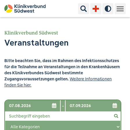
Suchbegriff eingeben
Hoher Kon
Kliniken & Experten
Klinikverbund Südwest
Veranstaltungen
Ihr Aufenthalt
Pflege & Beratung
Bitte beachten Sie, dass im Rahmen des Infektionsschutzes
für die Teilnahme an Veranstaltungen in den Krankenhäusern
Ausbildung & Studium
des Klinikverbundes Südwest bestimmte
Zugangsvoraussetzungen gelten.
Weitere Informationen
finden Sie hier.
Jobs & Karriere
Der Klinikverbund Südwest
-
Standorte & Kontakt
Aktuelles
Veranstaltungen