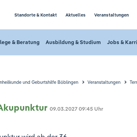
Standorte & Kontakt
Aktuelles
Veranstaltungen
lege & Beratung
Ausbildung & Studium
Jobs & Karr
uenheilkunde und Geburtshilfe Böblingen
Veranstaltungen
Ter
 Akupunktur
09.03.2027
09:45 Uhr
nktur wird ab der 36.