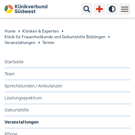
Suchbegriff eingeben
Hoher Kon
Kliniken & Experten
Home
Kliniken & Experten
Klinik für Frauenheilkunde und Geburtshilfe Böblingen
Ihr Aufenthalt
Veranstaltungen
Termin
Pflege & Beratung
Startseite
Team
Ausbildung & Studium
Sprechstunden / Ambulanzen
Jobs & Karriere
Leistungsspektrum
Der Klinikverbund Südwest
Geburtshilfe
Veranstaltungen
Standorte & Kontakt
Aktuelles
Veranstaltungen
Pflege