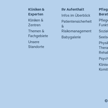
Kliniken &
Ihr Aufenthalt
Pfleg
Experten
Bera
Infos im Überblick
Kliniken &
Pfleg
Patientensicherheit
Zentren
Funkt
&
Themen &
Risikomanagement
Sozia
Fachgebiete
Babygalerie
Seels
Unsere
Physi
Standorte
Thera
Rehab
Psych
Klinis
Komit
©