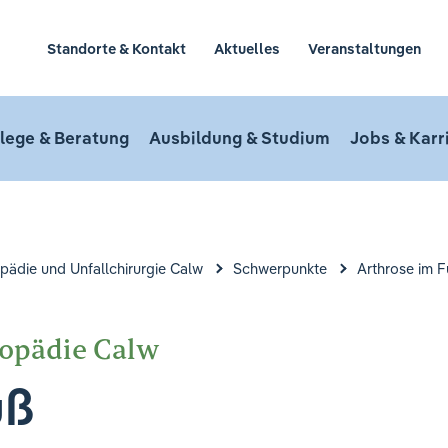
Standorte & Kontakt
Aktuelles
Veranstaltungen
lege & Beratung
Ausbildung & Studium
Jobs & Karr
opädie und Unfallchirurgie Calw
Schwerpunkte
Arthrose im 
hopädie Calw
uß