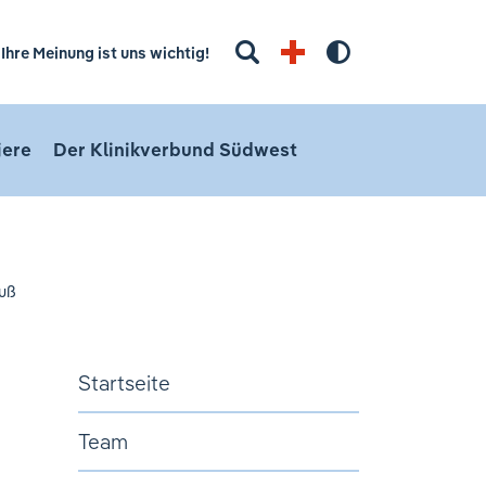
Suchbegriff eingeben
Ihre Meinung ist uns wichtig!
Hoher Kontra
iere
Der Klinikverbund Südwest
Fuß
Startseite
Team