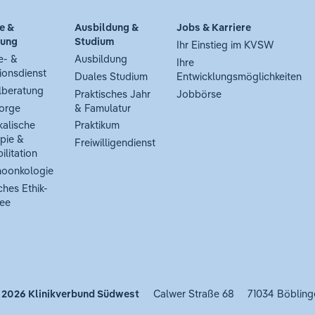
e &
Ausbildung &
Jobs & Karriere
tung
Studium
Ihr Einstieg im KVSW
e- &
Ausbildung
Ihre
ionsdienst
Duales Studium
Entwicklungsmöglichkeiten
lberatung
Praktisches Jahr
Jobbörse
orge
& Famulatur
kalische
Praktikum
pie &
Freiwilligendienst
ilitation
oonkologie
ches Ethik-
ee
 2026
Klinikverbund Südwest
Calwer Straße 68
71034 Böbling