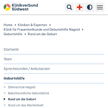
Suchbegriff eingeben
Hoher Kon
Kliniken & Experten
Home
Kliniken & Experten
Klinik für Frauenheilkunde und Geburtshilfe Nagold
Ihr Aufenthalt
Geburtshilfe
Rund um die Geburt
Pflege & Beratung
Startseite
Team
Ausbildung & Studium
Sprechstunden / Ambulanzen
Jobs & Karriere
Geburtshilfe
Der Klinikverbund Südwest
Elternschule Nagold
Babyfreundliche Geburtsklinik
Rund um die Geburt
Standorte & Kontakt
Aktuelles
Veranstaltungen
Rund um das Wochenbett