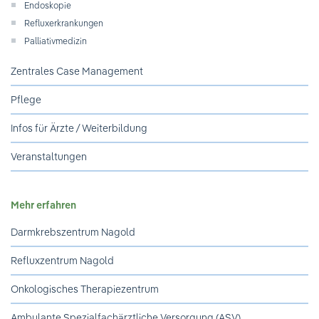
Ihre Meinung ist uns wichtig!
Endoskopie
Refluxerkrankungen
Palliativmedizin
Zentrales Case Management
Pflege
Infos für Ärzte / Weiterbildung
Veranstaltungen
Mehr erfahren
Darmkrebszentrum Nagold
Refluxzentrum Nagold
Onkologisches Therapiezentrum
Ambulante Spezialfachärztliche Versorgung (ASV)