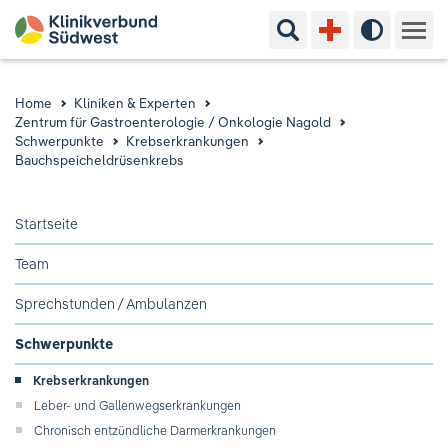
Suchbegriff eingeben
Hoher Kon
Kliniken & Experten
Home
Kliniken & Experten
Zentrum für Gastroenterologie / Onkologie Nagold
Ihr Aufenthalt
Schwerpunkte
Krebserkrankungen
Bauchspeicheldrüsenkrebs
Pflege & Beratung
Startseite
Ausbildung & Studium
Team
Jobs & Karriere
Sprechstunden / Ambulanzen
Schwerpunkte
Der Klinikverbund Südwest
Krebserkrankungen
Leber- und Gallenwegserkrankungen
Standorte & Kontakt
Aktuelles
Veranstaltungen
Chronisch entzündliche Darmerkrankungen