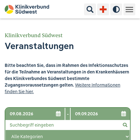
Suchbegriff eingeben
Hoher Kon
Kliniken & Experten
Klinikverbund Südwest
Veranstaltungen
Ihr Aufenthalt
Pflege & Beratung
Bitte beachten Sie, dass im Rahmen des Infektionsschutzes
für die Teilnahme an Veranstaltungen in den Krankenhäusern
Ausbildung & Studium
des Klinikverbundes Südwest bestimmte
Zugangsvoraussetzungen gelten.
Weitere Informationen
finden Sie hier.
Jobs & Karriere
Der Klinikverbund Südwest
-
Standorte & Kontakt
Aktuelles
Veranstaltungen