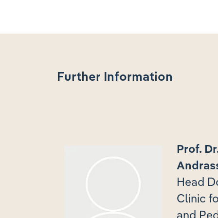
Further Information
Prof. D
Andras
Head D
Clinic f
and Ped