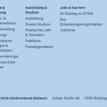
e &
Ausbildung &
Jobs & Karriere
tung
Studium
Ihr Einstieg im KVSW
e- &
Ausbildung
Ihre
ionsdienst
Duales Studium
Entwicklungsmöglichkeiten
lberatung
Praktisches Jahr
Jobbörse
orge
& Famulatur
kalische
Praktikum
pie &
Freiwilligendienst
ilitation
oonkologie
ches Ethik-
ee
 2026
Klinikverbund Südwest
Calwer Straße 68
71034 Böbling