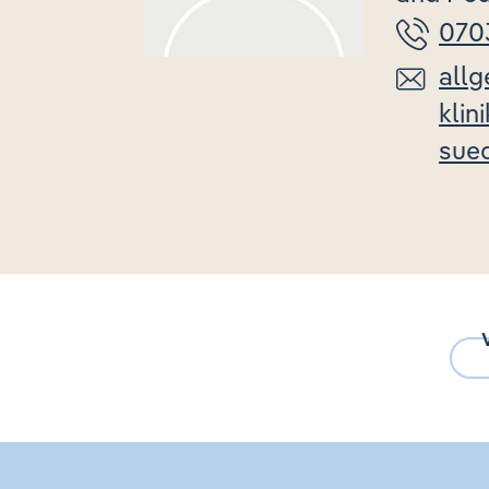
070
allg
klin
sue