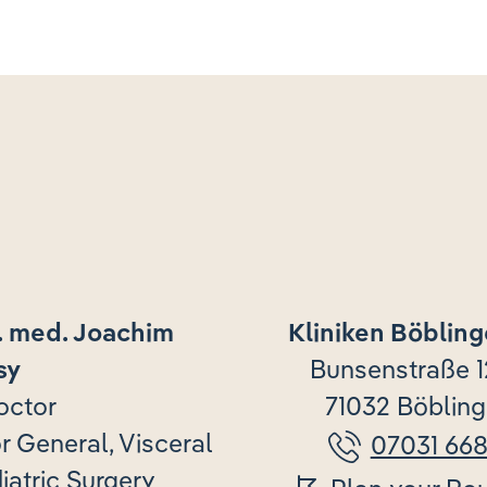
r. med. Joachim
Kliniken Böblin
sy
Bunsenstraße 
octor
71032 Böblin
or General, Visceral
07031 66
iatric Surgery