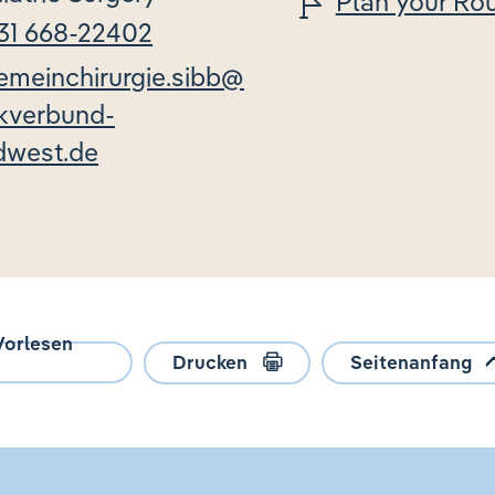
Plan your Ro
31 668-22402
emeinchirurgie.sibb@
ikverbund-
dwest.de
Vorlesen
Drucken
Seitenanfang