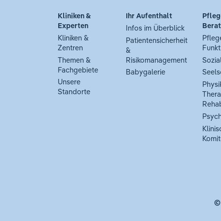
Kliniken &
Ihr Aufenthalt
Pfleg
Experten
Bera
Infos im Überblick
Kliniken &
Pfleg
Patientensicherheit
Zentren
Funkt
&
Themen &
Risikomanagement
Sozia
Fachgebiete
Babygalerie
Seels
Unsere
Physi
Standorte
Thera
Rehab
Psych
Klinis
Komit
©