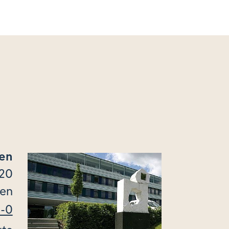
gen
120
gen
8-0