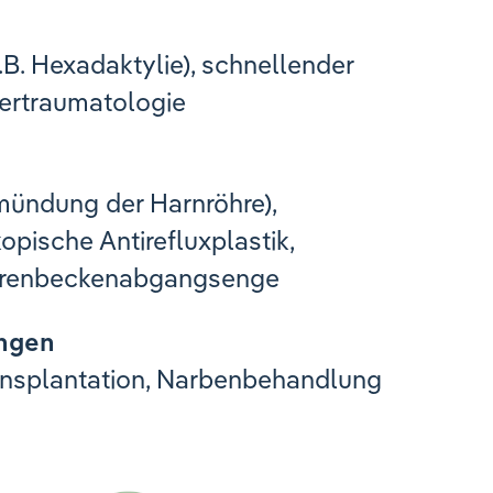
B. Hexadaktylie), schnellender
ertraumatologie
ündung der Harnröhre),
opische Antirefluxplastik,
Nierenbeckenabgangsenge
ngen
ransplantation, Narbenbehandlung