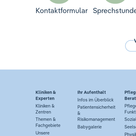
Kontaktformular
Sprechstund
Kliniken &
Ihr Aufenthalt
Pfleg
Experten
Bera
Infos im Überblick
Kliniken &
Pfleg
Patientensicherheit
Zentren
Funkt
&
Themen &
Risikomanagement
Sozia
Fachgebiete
Babygalerie
Seels
Unsere
Physi