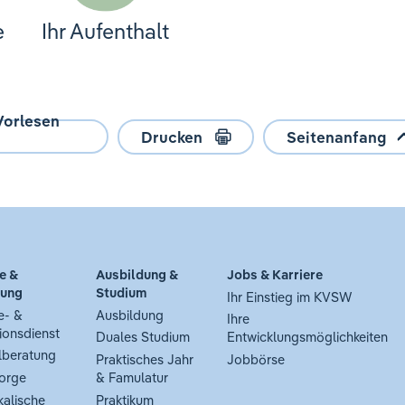
e
Ihr Aufenthalt
Vorlesen
Drucken
Seitenanfang
e &
Ausbildung &
Jobs & Karriere
tung
Studium
Ihr Einstieg im KVSW
e- &
Ausbildung
Ihre
ionsdienst
Duales Studium
Entwicklungsmöglichkeiten
lberatung
Praktisches Jahr
Jobbörse
orge
& Famulatur
kalische
Praktikum