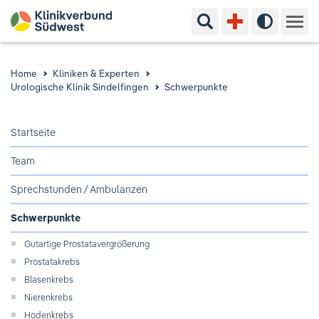
Suchbegriff eingeben
Hoher Kon
Kliniken & Experten
Home
Kliniken & Experten
Urologische Klinik Sindelfingen
Schwerpunkte
Ihr Aufenthalt
Startseite
Pflege & Beratung
Team
Ausbildung & Studium
Sprechstunden / Ambulanzen
Jobs & Karriere
Schwerpunkte
Gutartige Prostatavergrößerung
Der Klinikverbund Südwest
Prostatakrebs
Blasenkrebs
Nierenkrebs
Standorte & Kontakt
Aktuelles
Veranstaltungen
Hodenkrebs