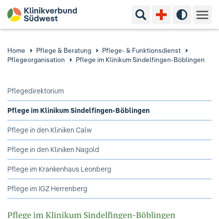
Suchbegriff eingeben
Hoher Kon
Kliniken & Experten
Home
Pflege & Beratung
Pflege- & Funktionsdienst
Pflegeorganisation
Pflege im Klinikum Sindelfingen-Böblingen
Ihr Aufenthalt
Pflegedirektorium
Pflege & Beratung
Pflege im Klinikum Sindelfingen-Böblingen
Ausbildung & Studium
Pflege in den Kliniken Calw
Jobs & Karriere
Pflege in den Kliniken Nagold
Pflege im Krankenhaus Leonberg
Der Klinikverbund Südwest
Pflege im IGZ Herrenberg
Standorte & Kontakt
Aktuelles
Veranstaltungen
Pflege im Klinikum Sindelfingen-Böblingen