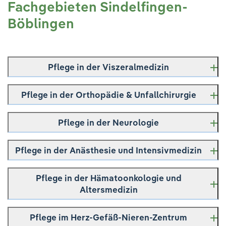
Fachgebieten Sindelfingen-
Böblingen
Pflege in der Viszeralmedizin
Pflege in der Viszeralmedizin -
Pflege in der Orthopädie & Unfallchirurgie
Sindelfingen-Böblingen
Pflege in der Orthopädie &
Pflege in der Neurologie
Unfallchirurgie - Sindelfingen
Pflege in der Neurologie -
Pflege in der Anästhesie und Intensivmedizin
Sindelfingen
Pflege in der Anästhesie und
Pflege in der Hämatoonkologie und
Der Pflegedienst der Neurologischen Klinik in
Intensivmedizin - Sindelfingen
Altersmedizin
Sindelfingen setzt sich aus Mitarbeitenden der
examinierten Alten-und Krankenpflege zusammen.
Pflege in der
Pflege im Herz-Gefäß-Nieren-Zentrum
Hämatoonkologie und
Wir verfügen im Team über Kolleginnen und Kollegen