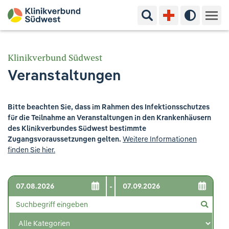
Suchbegriff eingeben
Hoher Kon
Kliniken & Experten
Klinikverbund Südwest
Veranstaltungen
Ihr Aufenthalt
Pflege & Beratung
Bitte beachten Sie, dass im Rahmen des Infektionsschutzes
für die Teilnahme an Veranstaltungen in den Krankenhäusern
Ausbildung & Studium
des Klinikverbundes Südwest bestimmte
Zugangsvoraussetzungen gelten.
Weitere Informationen
finden Sie hier.
Jobs & Karriere
Der Klinikverbund Südwest
-
Standorte & Kontakt
Aktuelles
Veranstaltungen