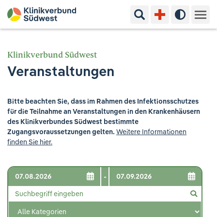
Suchbegriff eingeben
Hoher Kon
Kliniken & Experten
Klinikverbund Südwest
Veranstaltungen
Ihr Aufenthalt
Pflege & Beratung
Bitte beachten Sie, dass im Rahmen des Infektionsschutzes
für die Teilnahme an Veranstaltungen in den Krankenhäusern
Ausbildung & Studium
des Klinikverbundes Südwest bestimmte
Zugangsvoraussetzungen gelten.
Weitere Informationen
finden Sie hier.
Jobs & Karriere
Der Klinikverbund Südwest
-
Standorte & Kontakt
Aktuelles
Veranstaltungen