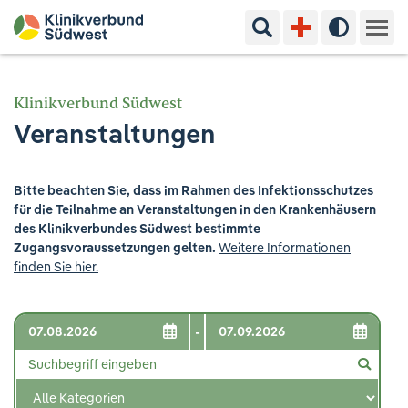
Suchbegriff eingeben
Hoher Kon
Kliniken & Experten
Klinikverbund Südwest
Veranstaltungen
Ihr Aufenthalt
Pflege & Beratung
Bitte beachten Sie, dass im Rahmen des Infektionsschutzes
für die Teilnahme an Veranstaltungen in den Krankenhäusern
Ausbildung & Studium
des Klinikverbundes Südwest bestimmte
Zugangsvoraussetzungen gelten.
Weitere Informationen
finden Sie hier.
Jobs & Karriere
Der Klinikverbund Südwest
-
Standorte & Kontakt
Aktuelles
Veranstaltungen