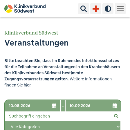
Suchbegriff eingeben
Hoher Kon
Kliniken & Experten
Klinikverbund Südwest
Veranstaltungen
Ihr Aufenthalt
Pflege & Beratung
Bitte beachten Sie, dass im Rahmen des Infektionsschutzes
für die Teilnahme an Veranstaltungen in den Krankenhäusern
Ausbildung & Studium
des Klinikverbundes Südwest bestimmte
Zugangsvoraussetzungen gelten.
Weitere Informationen
finden Sie hier.
Jobs & Karriere
Der Klinikverbund Südwest
-
Standorte & Kontakt
Aktuelles
Veranstaltungen