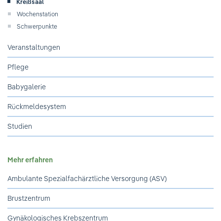
Kreißsaal
Ihre Meinung ist uns wichtig!
Wochenstation
Schwerpunkte
Veranstaltungen
Pflege
Babygalerie
Rückmeldesystem
Studien
Mehr erfahren
Ambulante Spezialfachärztliche Versorgung (ASV)
Brustzentrum
Gynäkologisches Krebszentrum