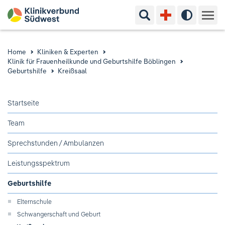
Suchbegriff eingeben
Hoher Kon
Kliniken & Experten
Home
Kliniken & Experten
Klinik für Frauenheilkunde und Geburtshilfe Böblingen
Ihr Aufenthalt
Geburtshilfe
Kreißsaal
Pflege & Beratung
Startseite
Team
Ausbildung & Studium
Sprechstunden / Ambulanzen
Jobs & Karriere
Leistungsspektrum
Der Klinikverbund Südwest
Geburtshilfe
Elternschule
Standorte & Kontakt
Aktuelles
Veranstaltungen
Schwangerschaft und Geburt