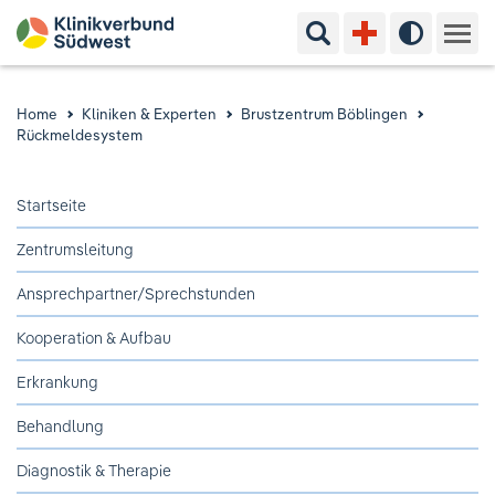
Suchbegriff eingeben
Hoher Kon
Kliniken & Experten
Home
Kliniken & Experten
Brustzentrum Böblingen
Rückmeldesystem
Ihr Aufenthalt
Startseite
Pflege & Beratung
Zentrumsleitung
Ausbildung & Studium
Ansprechpartner/Sprechstunden
Jobs & Karriere
Kooperation & Aufbau
Erkrankung
Der Klinikverbund Südwest
Behandlung
Diagnostik & Therapie
Standorte & Kontakt
Aktuelles
Veranstaltungen