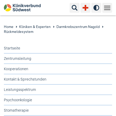
Suchbegriff eingeben
Hoher Kon
Kliniken & Experten
Home
Kliniken & Experten
Darmkrebszentrum Nagold
Rückmeldesystem
Ihr Aufenthalt
Startseite
Pflege & Beratung
Zentrumsleitung
Ausbildung & Studium
Kooperationen
Jobs & Karriere
Kontakt & Sprechstunden
Leistungsspektrum
Der Klinikverbund Südwest
Psychoonkologie
Stomatherapie
Standorte & Kontakt
Aktuelles
Veranstaltungen