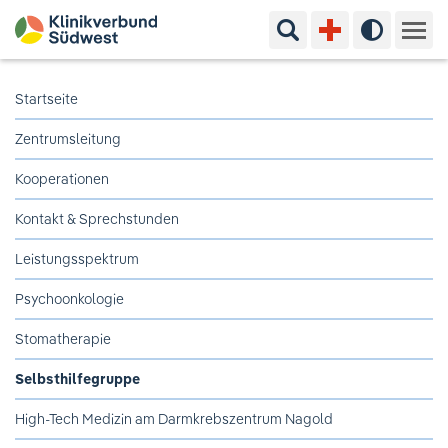
Suchbegriff eingeben
Hoher Kon
Kliniken & Experten
Startseite
Zentrumsleitung
Ihr Aufenthalt
Kooperationen
Pflege & Beratung
Kontakt & Sprechstunden
Ausbildung & Studium
Leistungsspektrum
Psychoonkologie
Jobs & Karriere
Stomatherapie
Der Klinikverbund Südwest
Selbsthilfegruppe
High-Tech Medizin am Darmkrebszentrum Nagold
Standorte & Kontakt
Aktuelles
Veranstaltungen