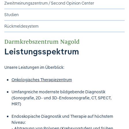
Ihre Meinung ist uns wichtig!
Zweitmeinungszentrum / Second Opinion Center
Studien
Rückmeldesystem
Darmkrebszentrum Nagold
Leistungsspektrum
Unsere Leistungen im Überblick:
Onkologisches Therapiezentrum
Umfangreiche modernste bildgebende Diagnostik
(Sonografie, 2D- und 3D-Endosonografie, CT, SPECT,
MRT)
Endoskopische Diagnostik und Therapie auf höchstem
Niveau:
- Abtragung von Polypen (Krebsvorstufen) und frühen