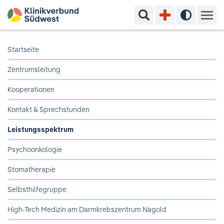
Suchbegriff eingeben
Hoher Kon
Kliniken & Experten
Startseite
Zentrumsleitung
Ihr Aufenthalt
Kooperationen
Pflege & Beratung
Kontakt & Sprechstunden
Ausbildung & Studium
Leistungsspektrum
Psychoonkologie
Jobs & Karriere
Stomatherapie
Der Klinikverbund Südwest
Selbsthilfegruppe
High-Tech Medizin am Darmkrebszentrum Nagold
Standorte & Kontakt
Aktuelles
Veranstaltungen